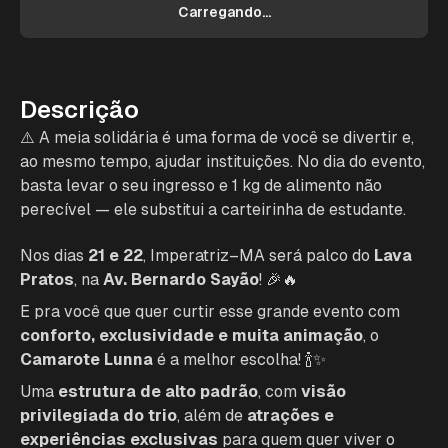
Carregando...
Descrição
⚠️ A meia solidária é uma forma de você se divertir e,
ao mesmo tempo, ajudar instituições. No dia do evento,
basta levar o seu ingresso e 1 kg de alimento não
perecível — ele substitui a carteirinha de estudante.
Nos dias
21 e 22
, Imperatriz–MA será palco do
Lava
Pratos
, na
Av. Bernardo Sayão
! 🎉🔥
E pra você que quer curtir esse grande evento com
conforto, exclusividade e muita animação
, o
Camarote Lunna
é a melhor escolha! 🍾✨
Uma
estrutura de alto padrão
, com
visão
privilegiada do trio
, além de
atrações e
experiências exclusivas
para quem quer viver o