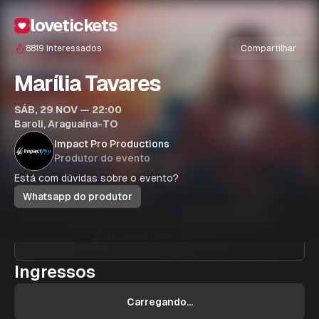
lovetickets
8819
Interessados
Compartilhar
Marília Tavares
SÁB, 29 NOV — 22:00
Baroli, Araguaína-TO
Impact Pro Productions
Produtor do evento
Está com dúvidas sobre o evento?
Whatsapp do produtor
Este evento já ocorreu...
Ingressos
Carregando...