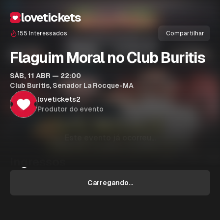
lovetickets
155
Interessados
Compartilhar
Flaguim Moral no Club Buritis
SÁB, 11 ABR — 22:00
Club Buritis, Senador La Rocque-MA
lovetickets2
Produtor do evento
Este evento já ocorreu...
Ingressos
Carregando...