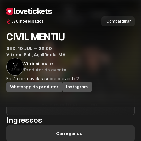
lovetickets
378
Interessados
Compartilhar
CIVIL MENTIU
SEX, 10 JUL — 22:00
Vitrinni Pub, Açailândia-MA
Vitrinni boate
Produtor do evento
Está com dúvidas sobre o evento?
Whatsapp do produtor
Instagram
Este evento já ocorreu...
Ingressos
Carregando...