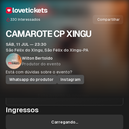
lovetickets
330
Interessados
Compartilhar
CAMAROTE CP XINGU
SÁB, 11 JUL — 23:30
São Félix do Xingu, São Félix do Xingu-PA
Wilton Bertoldo
Produtor do evento
Está com dúvidas sobre o evento?
Whatsapp do produtor
Instagram
Este evento já ocorreu...
Ingressos
Carregando...