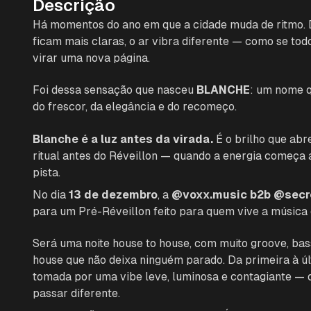
Descrição
Há momentos do ano em que a cidade muda de ritmo. 
ficam mais claras, o ar vibra diferente — como se to
virar uma nova página.
Foi dessa sensação que nasceu
BLANCHE
: um nome q
do frescor, da elegância e do recomeço.
Blanche é a luz antes da virada.
É o brilho que abr
ritual antes do Réveillon — quando a energia começa 
pista.
No dia
13 de dezembro
, a
@voxx.music b2b @secr
para um Pré-Réveillon feito para quem vive a música
Será uma noite house to house, com muito groove, bas
house que não deixa ninguém parado. Da primeira à últ
tomada por uma vibe leve, luminosa e contagiante —
passar diferente.