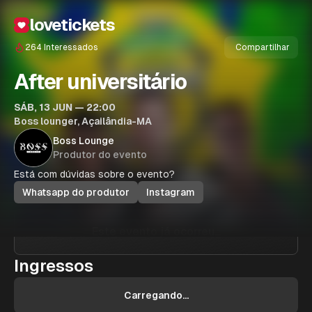
lovetickets
264
Interessados
Compartilhar
After universitário
SÁB, 13 JUN — 22:00
Boss lounger, Açailândia-MA
Boss Lounge
Produtor do evento
Está com dúvidas sobre o evento?
Whatsapp do produtor
Instagram
Este evento já ocorreu...
Ingressos
Carregando...