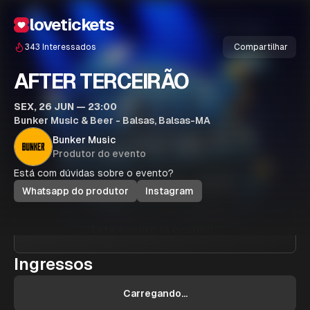
lovetickets
343
Interessados
Compartilhar
AFTER TERCEIRÃO
SEX, 26 JUN — 23:00
Bunker Music & Beer - Balsas, Balsas-MA
Bunker Music
Produtor do evento
Está com dúvidas sobre o evento?
Whatsapp do produtor
Instagram
Este evento já ocorreu...
Ingressos
Carregando...